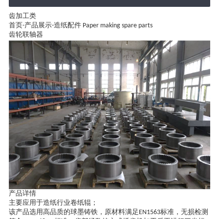
齿加工类
首页
-
产品展示
-
造纸配件 Paper making spare parts
齿轮联轴器
产品详情
主要应用于造纸行业卷纸辊；
该产品选用高品质的球墨铸铁，原材料满足EN1563标准，无损检测