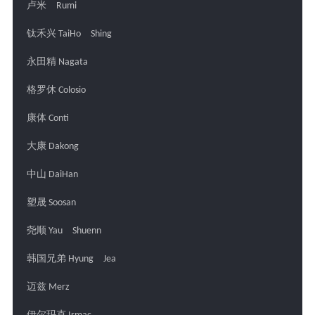
卢米 Rumi
钛禾兴 TaiHo Shing
永田精 Nagata
格罗休 Colosio
康体 Conti
大康 Dakong
中山 DaiHan
塑晟 Soosan
尧顺 Yau Shuenn
韩国兄弟 Hyung Jea
迈兹 Merz