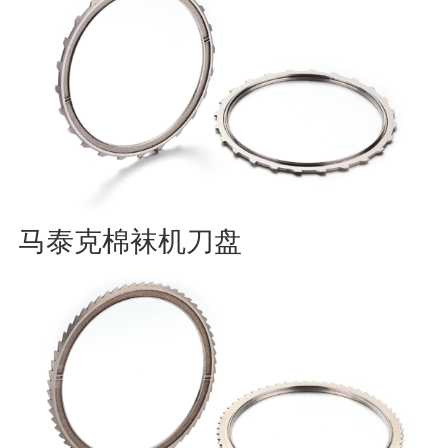
马泰克棉袜机刀盘