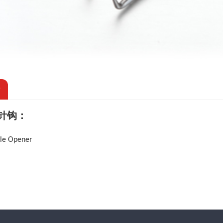
情
针钩：
dle Opener